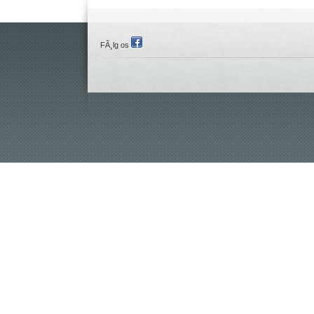
FÃ¸lg os