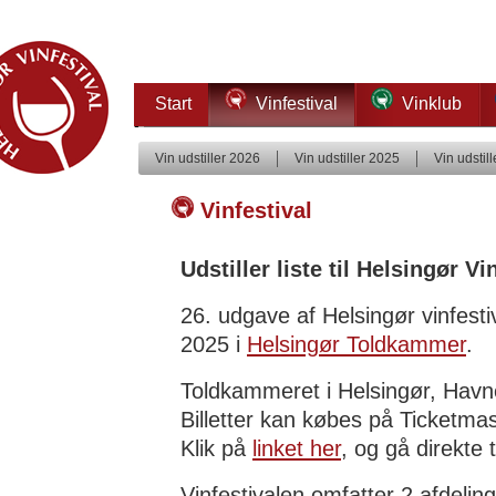
Start
Vinfestival
Vinklub
Vin udstiller 2026
Vin udstiller 2025
Vin udstil
Vinfestival
Udstiller liste til Helsingør Vi
26. udgave af Helsingør vinfesti
2025
i
Helsingør Toldkammer
.
Toldkammeret i Helsingør, Havn
Billetter kan købes på Ticketmas
Klik på
linket her
, og gå direkte 
Vinfestivalen omfatter 2 afdeling