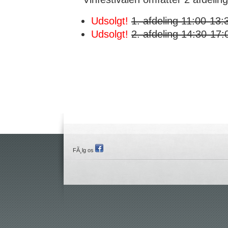
Udsolgt!
1. afdeling 11:00-13:3
Udsolgt!
2. afdeling 14:30-17:
FÃ¸lg os