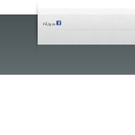
FÃ¸lg os